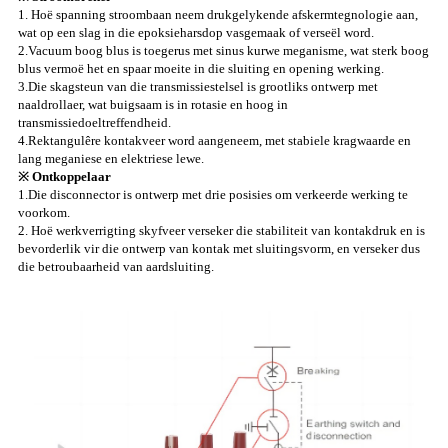
1. Hoë spanning stroombaan neem drukgelykende afskermtegnologie aan,
wat op een slag in die epoksieharsdop vasgemaak of verseël word.
2.Vacuum boog blus is toegerus met sinus kurwe meganisme, wat sterk boog
blus vermoë het en spaar moeite in die sluiting en opening werking.
3.Die skagsteun van die transmissiestelsel is grootliks ontwerp met
naaldrollaer, wat buigsaam is in rotasie en hoog in
transmissiedoeltreffendheid.
4.Rektangulêre kontakveer word aangeneem, met stabiele kragwaarde en
lang meganiese en elektriese lewe.
※ Ontkoppelaar
1.Die disconnector is ontwerp met drie posisies om verkeerde werking te
voorkom.
2. Hoë werkverrigting skyfveer verseker die stabiliteit van kontakdruk en is
bevorderlik vir die ontwerp van kontak met sluitingsvorm, en verseker dus
die betroubaarheid van aardsluiting.