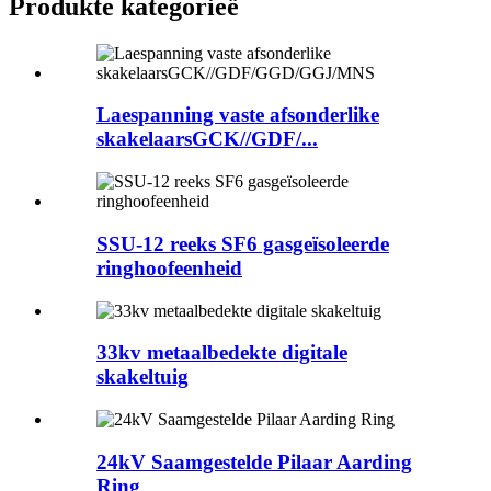
Produkte kategorieë
Laespanning vaste afsonderlike
skakelaarsGCK//GDF/...
SSU-12 reeks SF6 gasgeïsoleerde
ringhoofeenheid
33kv metaalbedekte digitale
skakeltuig
24kV Saamgestelde Pilaar Aarding
Ring