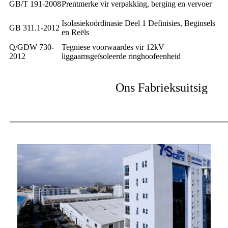
GB/T 191-2008
Prentmerke vir verpakking, berging en vervoer
Isolasiekoördinasie Deel 1 Definisies, Beginsels
GB 311.1-2012
en Reëls
Q/GDW 730-
Tegniese voorwaardes vir 12kV
2012
liggaamsgeïsoleerde ringhoofeenheid
Ons Fabrieksuitsig