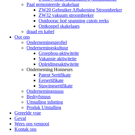
Paal gemonteerde skakelaar
ZW20 Gebruiker Afbakening Stroombreker
ZW32 vakuum stroombreker
Outdoorac hoë spanning cutots reeks
Ontkoppel skakelaars
draad en kabel
Oor ons
Ondernemingsprofiel
Ondernemingskultuur
Groepbou-aktiwiteite
Vakansie aktiwiteite
Opleidingsaktiwiteite
Onderneming Honneurs
Patent Sertifikate
Eersertifikate
Stawingsertifikate
Ondernemingsnuus
Bedryfsnuus
Uitstalling inligting
Produk Uitstalling
Gereelde vrae
Geval
Wees ons vennoot
Kontak ons