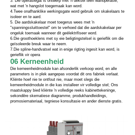
3. Die operasiegat is ontwerp met 'n deksel teen wanoperasie,
wat met 'n hangslot toegemaak kan word.
4.Twee onafhanklike werkingsgate word gebruik om skakelaars te
isoleer en te aard.
5. Die aardskakelaar moet toegerus wees met 'n
"spanningssluittoestel" om te verhoed dat die aardskakelaar per
ongeluk toemaak wanneer dit geëlektrifiseer word.
6.Die groothoeklens met sy eie beligtingstelsel is gerieflik om die
geïsoleerde breuk waar te neem.
7.Die spline-handvatsel wat in enige rigting ingesit kan word, is
gerieflik vir opera
06 Kerneenheid
Die kerneenheidmodule kan afsonderlik verkoop word, en alle
parameters is in plek aangepas voordat dit ons fabriek verlaat.
Kliënte hoef nie te ontfout nie, maar moet slegs die
kerneenheidmodule in die kas installeer vir volledige stel; Ons
maatskappy bied kliënte 'n volledige reeks kabinettekeninge,
sekondêre skematiese diagramme, produkhandleidings,
promosiemateriaal, tegniese konsultasie en ander dienste gratis.