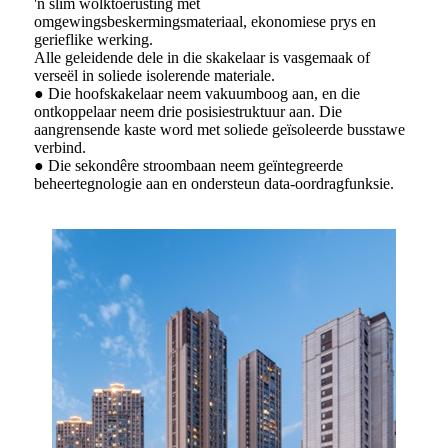
'n slim wolktoerusting met
omgewingsbeskermingsmateriaal, ekonomiese prys en
gerieflike werking.
Alle geleidende dele in die skakelaar is vasgemaak of
verseël in soliede isolerende materiale.
● Die hoofskakelaar neem vakuumboog aan, en die
ontkoppelaar neem drie posisiestruktuur aan. Die
aangrensende kaste word met soliede geïsoleerde busstawe
verbind.
● Die sekondêre stroombaan neem geïntegreerde
beheertegnologie aan en ondersteun data-oordragfunksie.