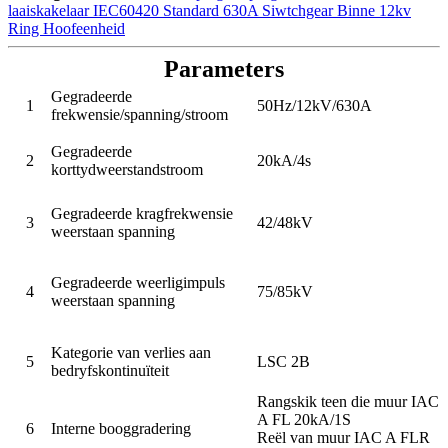
laaiskakelaar IEC60420 Standard 630A Siwtchgear Binne 12kv
Ring Hoofeenheid
Parameters
Gegradeerde
1
50Hz/12kV/630A
frekwensie/spanning/stroom
Gegradeerde
2
20kA/4s
korttydweerstandstroom
Gegradeerde kragfrekwensie
3
42/48kV
weerstaan ​​spanning
Gegradeerde weerligimpuls
4
75/85kV
weerstaan ​​spanning
Kategorie van verlies aan
5
LSC 2B
bedryfskontinuïteit
Rangskik teen die muur IAC
A FL 20kA/1S
6
Interne booggradering
Reël van muur IAC A FLR