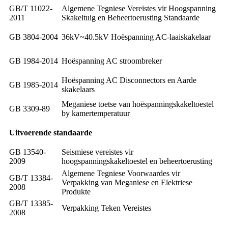
GB/T 11022-
Algemene Tegniese Vereistes vir Hoogspanning
2011
Skakeltuig en Beheertoerusting Standaarde
GB 3804-2004
36kV~40.5kV Hoëspanning AC-laaiskakelaar
GB 1984-2014
Hoëspanning AC stroombreker
Hoëspanning AC Disconnectors en Aarde
GB 1985-2014
skakelaars
Meganiese toetse van hoëspanningskakeltoestel
GB 3309-89
by kamertemperatuur
Uitvoerende standaarde
GB 13540-
Seismiese vereistes vir
2009
hoogspanningskakeltoestel en beheertoerusting
Algemene Tegniese Voorwaardes vir
GB/T 13384-
Verpakking van Meganiese en Elektriese
2008
Produkte
GB/T 13385-
Verpakking Teken Vereistes
2008