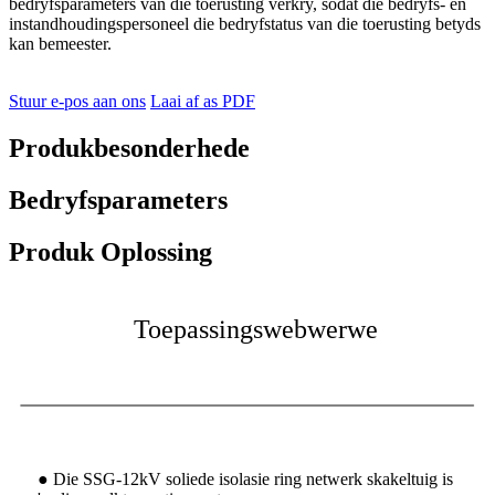
bedryfsparameters van die toerusting verkry, sodat die bedryfs- en
instandhoudingspersoneel die bedryfstatus van die toerusting betyds
kan bemeester.
Stuur e-pos aan ons
Laai af as PDF
Produkbesonderhede
Bedryfsparameters
Produk Oplossing
Toepassingswebwerwe
● Die SSG-12kV soliede isolasie ring netwerk skakeltuig is