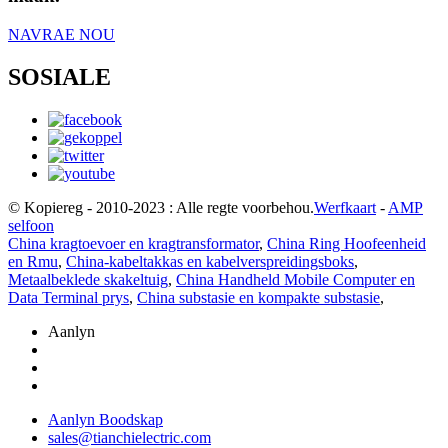
NAVRAE NOU
SOSIALE
© Kopiereg - 2010-2023 : Alle regte voorbehou.
Werfkaart
-
AMP
selfoon
China kragtoevoer en kragtransformator
,
China Ring Hoofeenheid
en Rmu
,
China-kabeltakkas en kabelverspreidingsboks
,
Metaalbeklede skakeltuig
,
China Handheld Mobile Computer en
Data Terminal prys
,
China substasie en kompakte substasie
,
Aanlyn
Aanlyn Boodskap
sales@tianchielectric.com