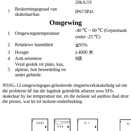
20kA/1S
Beskermingsgraad van
7
IP67/IP41
skakelaar/kas
Omgewing
-40 ℃ ~ 60 ℃ (Gepasmaak
1
Omgewingstemperatuur
onder -25 ℃)
2
Relatiewe humiditeit
≦95%
3
Hoogte
≦4000 米
4
Anti-seismiese
8级
Veral geskik vir plato, kus,
5
alpiene, hoë besoedeling en
ander gebiede.
※SSG-12-omgewingsgas-geïsoleerde ringnetwerkskakeltuig sal nie
die probleem hê dat die lugdruk geleidelik afneem soos SF6-
skakelaar by lae temperatuur nie, en die isolasie sal aanhou daal deur
die proses, wat lei tot isolasie-onderbreking