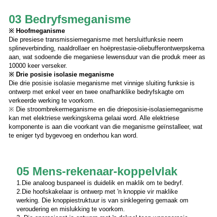
03 Bedryfsmeganisme
※ Hoofmeganisme
Die presiese transmissiemeganisme met hersluitfunksie neem
splineverbinding, naaldrollaer en hoëprestasie-oliebufferontwerpskema
aan, wat sodoende die meganiese lewensduur van die produk meer as
10000 keer verseker.
※ Drie posisie isolasie meganisme
Die drie posisie isolasie meganisme met vinnige sluiting funksie is
ontwerp met enkel veer en twee onafhanklike bedryfskagte om
verkeerde werking te voorkom.
※ Die stroombrekermeganisme en die drieposisie-isolasiemeganisme
kan met elektriese werkingskema gelaai word. Alle elektriese
komponente is aan die voorkant van die meganisme geïnstalleer, wat
te eniger tyd bygevoeg en onderhou kan word.
05 Mens-rekenaar-koppelvlak
1.Die analoog buspaneel is duidelik en maklik om te bedryf.
2.Die hoofskakelaar is ontwerp met 'n knoppie vir maklike
werking. Die knoppiestruktuur is van sinklegering gemaak om
veroudering en mislukking te voorkom.