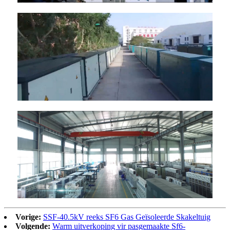
Vorige:
SSF-40.5kV reeks SF6 Gas Geïsoleerde Skakeltuig
Volgende:
Warm uitverkoping vir pasgemaakte Sf6-