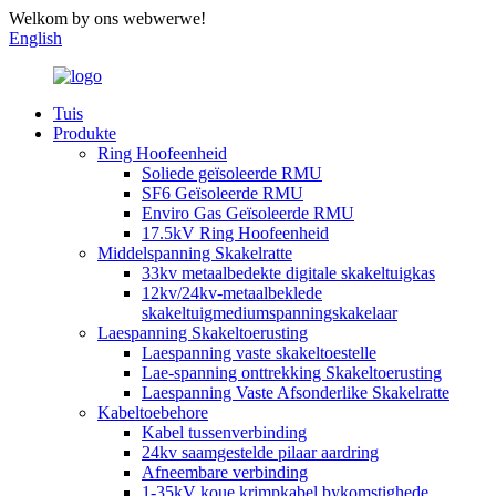
Welkom by ons webwerwe!
English
Tuis
Produkte
Ring Hoofeenheid
Soliede geïsoleerde RMU
SF6 Geïsoleerde RMU
Enviro Gas Geïsoleerde RMU
17.5kV Ring Hoofeenheid
Middelspanning Skakelratte
33kv metaalbedekte digitale skakeltuigkas
12kv/24kv-metaalbeklede
skakeltuigmediumspanningskakelaar
Laespanning Skakeltoerusting
Laespanning vaste skakeltoestelle
Lae-spanning onttrekking Skakeltoerusting
Laespanning Vaste Afsonderlike Skakelratte
Kabeltoebehore
Kabel tussenverbinding
24kv saamgestelde pilaar aardring
Afneembare verbinding
1-35kV koue krimpkabel bykomstighede