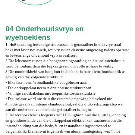
04 Onderhoudsvrye en
wyehoeklens
1. Hoë spanning lewendige stroombaan is geïnstalleer in vlekvrye staal
boks met laser sweiswerk, wat vry is van eksterne omgewing tydens operasie
en lewenslange onderhoud vry kan realiseer.
2.Die lekstroom tussen die hoogspanningsaarding en die isolasiefraktuur
word betroubaar deur die lugkas geaard om volle isolasie te verkry.
3.Die moontlikheid van boogfout in die boks is baie klein, hoofsaaklik as
gevolg van die volgende struktuur:
• Elke fase neem 'n onafhanklike boogblusser aan.
• Die ontkoppelaar neem 'n drie posisie struktuur aan.
• Vinnige aardskakelaar met toepaslike toemaakfunksie.
• Die isolasie word nie deur die eksterne omgewing beïnvloed nie
4.In die geval van interne vlamboogfout, sal die drukverligtingsklep wat
aan die onderkant van die boks geïnstalleer is, begin.
5.Die wyehoeklens is toegerus met LED-ligbron, wat die sluiting, opening
en grondtoestande van die ontkoppelaar effektief kan waarneem om die
instandhouding van die bedryfs- en instandhoudingspersoneel te
vergemaklik. Die lensvat is gemaak van aluminiumlegering, wat 'n hoë