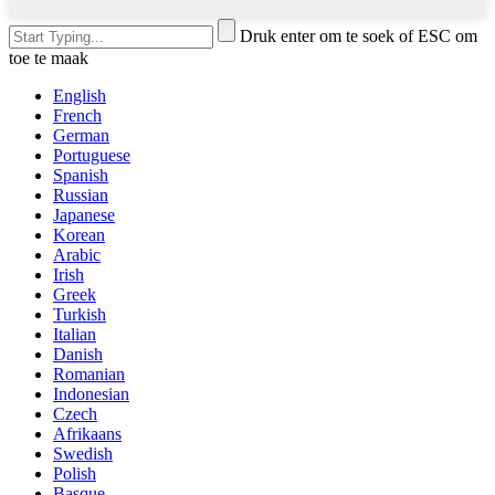
Druk enter om te soek of ESC om
toe te maak
English
French
German
Portuguese
Spanish
Russian
Japanese
Korean
Arabic
Irish
Greek
Turkish
Italian
Danish
Romanian
Indonesian
Czech
Afrikaans
Swedish
Polish
Basque