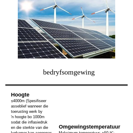
bedryfsomgewing
Hoogte
≤4000m (Spesifiseer
asseblief wanneer die
toerusting werk by
'n hoogte bo 1000m
sodat die inflasiedruk
Omgewingstemperatuur
en die sterkte van die
lugkamer kan aangepas
Maksimum temperatuur: +50 ℃;