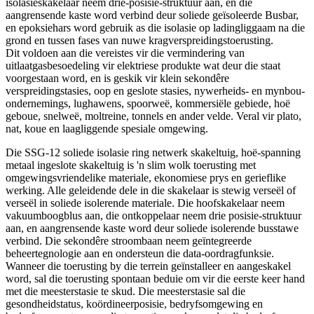
isolasieskakelaar neem drie-posisie-struktuur aan, en die
aangrensende kaste word verbind deur soliede geïsoleerde Busbar,
en epoksiehars word gebruik as die isolasie op ladingliggaam na die
grond en tussen fases van nuwe kragverspreidingstoerusting.
Dit voldoen aan die vereistes vir die vermindering van
uitlaatgasbesoedeling vir elektriese produkte wat deur die staat
voorgestaan ​​word, en is geskik vir klein sekondêre
verspreidingstasies, oop en geslote stasies, nywerheids- en mynbou-
ondernemings, lughawens, spoorweë, kommersiële gebiede, hoë
geboue, snelweë, moltreine, tonnels en ander velde. Veral vir plato,
nat, koue en laagliggende spesiale omgewing.
Die SSG-12 soliede isolasie ring netwerk skakeltuig, hoë-spanning
metaal ingeslote skakeltuig is 'n slim wolk toerusting met
omgewingsvriendelike materiale, ekonomiese prys en gerieflike
werking. Alle geleidende dele in die skakelaar is stewig verseël of
verseël in soliede isolerende materiale. Die hoofskakelaar neem
vakuumboogblus aan, die ontkoppelaar neem drie posisie-struktuur
aan, en aangrensende kaste word deur soliede isolerende busstawe
verbind. Die sekondêre stroombaan neem geïntegreerde
beheertegnologie aan en ondersteun die data-oordragfunksie.
Wanneer die toerusting by die terrein geïnstalleer en aangeskakel
word, sal die toerusting spontaan beduie om vir die eerste keer hand
met die meesterstasie te skud. Die meesterstasie sal die
gesondheidstatus, koördineerposisie, bedryfsomgewing en