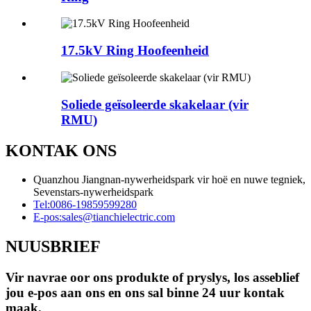
17.5kV Ring Hoofeenheid
Soliede geïsoleerde skakelaar (vir
RMU)
KONTAK ONS
Quanzhou Jiangnan-nywerheidspark vir hoë en nuwe tegniek,
Sevenstars-nywerheidspark
Tel:
0086-19859599280
E-pos:
sales@tianchielectric.com
NUUSBRIEF
Vir navrae oor ons produkte of pryslys, los asseblief
jou e-pos aan ons en ons sal binne 24 uur kontak
maak.