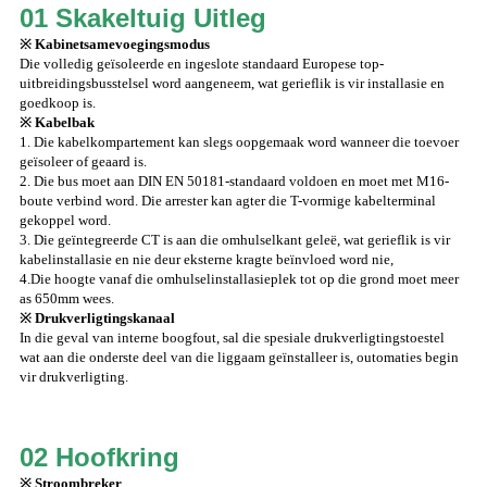
01 Skakeltuig Uitleg
※ Kabinetsamevoegingsmodus
Die volledig geïsoleerde en ingeslote standaard Europese top-
uitbreidingsbusstelsel word aangeneem, wat gerieflik is vir installasie en
goedkoop is.
※ Kabelbak
1. Die kabelkompartement kan slegs oopgemaak word wanneer die toevoer
geïsoleer of geaard is.
2. Die bus moet aan DIN EN 50181-standaard voldoen en moet met M16-
boute verbind word. Die arrester kan agter die T-vormige kabelterminal
gekoppel word.
3. Die geïntegreerde CT is aan die omhulselkant geleë, wat gerieflik is vir
kabelinstallasie en nie deur eksterne kragte beïnvloed word nie,
4.Die hoogte vanaf die omhulselinstallasieplek tot op die grond moet meer
as 650mm wees.
※ Drukverligtingskanaal
In die geval van interne boogfout, sal die spesiale drukverligtingstoestel
wat aan die onderste deel van die liggaam geïnstalleer is, outomaties begin
vir drukverligting.
02 Hoofkring
※ Stroombreker