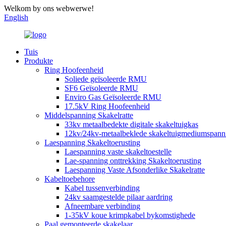
Welkom by ons webwerwe!
English
Tuis
Produkte
Ring Hoofeenheid
Soliede geïsoleerde RMU
SF6 Geïsoleerde RMU
Enviro Gas Geïsoleerde RMU
17.5kV Ring Hoofeenheid
Middelspanning Skakelratte
33kv metaalbedekte digitale skakeltuigkas
12kv/24kv-metaalbeklede skakeltuigmediumspann
Laespanning Skakeltoerusting
Laespanning vaste skakeltoestelle
Lae-spanning onttrekking Skakeltoerusting
Laespanning Vaste Afsonderlike Skakelratte
Kabeltoebehore
Kabel tussenverbinding
24kv saamgestelde pilaar aardring
Afneembare verbinding
1-35kV koue krimpkabel bykomstighede
Paal gemonteerde skakelaar