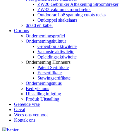
ZW20 Gebruiker Afbakening Stroombreker
ZW32 vakuum stroombreker
Outdoorac hoë spanning cutots reeks
Ontkoppel skakelaars
draad en kabel
Oor ons
Ondernemingsprofiel
Ondernemingskultuur
Groepbou-aktiwiteite
Vakansie aktiwiteite
Opleidingsaktiwiteite
Onderneming Honneurs
Patent Sertifikate
Eersertifikate
Stawingsertifikate
Ondernemingsnuus
Bedryfsnuus
Uitstalling inligting
Produk Uitstalling
Gereelde vrae
Geval
Wees ons vennoot
Kontak ons