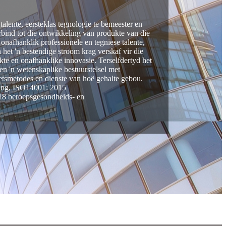
alente, eersteklas tegnologie te bemeester en
erbind tot die ontwikkeling van produkte van die
onafhanklik professionele en tegniese talente,
 het 'n bestendige stroom krag verskaf vir die
te en onafhanklike innovasie. Terselfdertyd het
 en 'n wetenskaplike bestuurstelsel met
etsmetodes en dienste van hoë gehalte gebou.
ering, ISO14001: 2015
018 beroepsgesondheids- en