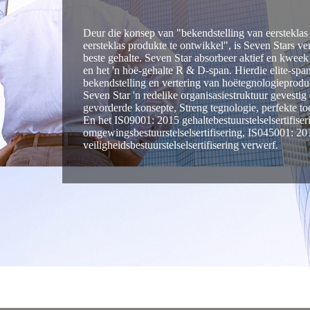
Deur die konsep van "bekendstelling van eersteklas t
eersteklas produkte te ontwikkel", is Seven Stars v
beste gehalte. Seven Star absorbeer aktief en kweek 
en het 'n hoë-gehalte R & D-span. Hierdie elite-span
bekendstelling en vertering van hoëtegnologieproduk
Seven Star 'n redelike organisasiestruktuur gevestig
gevorderde konsepte, Streng tegnologie, perfekte to
En het IS09001: 2015 gehaltebestuurstelselsertifis
omgewingsbestuurstelselsertifisering, IS045001: 2
veiligheidsbestuurstelselsertifisering verwerf.