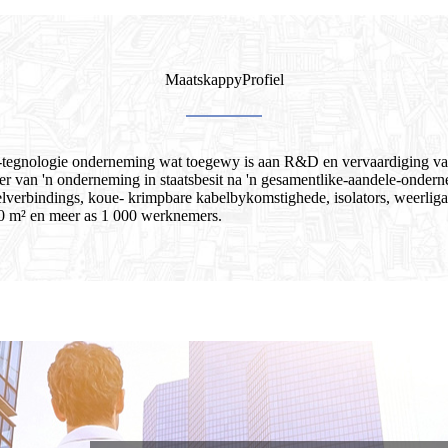
Maatskappy
Profiel
hoë-tegnologie onderneming wat toegewy is aan R&D en vervaardiging van
eer van 'n onderneming in staatsbesit na 'n gesamentlike-aandele-onder
elverbindings, koue- krimpbare kabelbykomstighede, isolators, weerligaf
00 m² en meer as 1 000 werknemers.