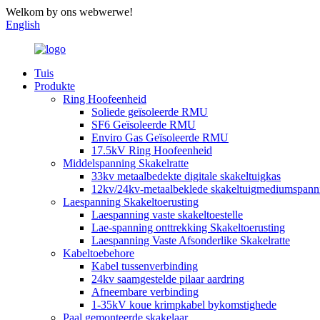
Welkom by ons webwerwe!
English
Tuis
Produkte
Ring Hoofeenheid
Soliede geïsoleerde RMU
SF6 Geïsoleerde RMU
Enviro Gas Geïsoleerde RMU
17.5kV Ring Hoofeenheid
Middelspanning Skakelratte
33kv metaalbedekte digitale skakeltuigkas
12kv/24kv-metaalbeklede skakeltuigmediumspann
Laespanning Skakeltoerusting
Laespanning vaste skakeltoestelle
Lae-spanning onttrekking Skakeltoerusting
Laespanning Vaste Afsonderlike Skakelratte
Kabeltoebehore
Kabel tussenverbinding
24kv saamgestelde pilaar aardring
Afneembare verbinding
1-35kV koue krimpkabel bykomstighede
Paal gemonteerde skakelaar