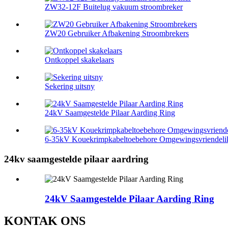
ZW32-12F Buitelug vakuum stroombreker
ZW20 Gebruiker Afbakening Stroombrekers
Ontkoppel skakelaars
Sekering uitsny
24kV Saamgestelde Pilaar Aarding Ring
6-35kV Kouekrimpkabeltoebehore Omgewingsvriendeli
24kv saamgestelde pilaar aardring
24kV Saamgestelde Pilaar Aarding Ring
KONTAK ONS