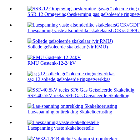
SSR-12 Omgewingsbeskerming gas-geïsoleerde ringnetw
Laespanning vaste afsonderlike skakelaarsGCK//GDF/
Soliede geïsoleerde skakelaar (vir RMU)
RMU Gastenk-12-24kV
ssg-12 soliede geïsoleerde ringnetwerkkas
SSF-40.5kV reeks SF6 Gas Geïsoleerde Skakeltuig
Lae-spanning onttrekking Skakeltoerusting
Laespanning vaste skakeltoestelle