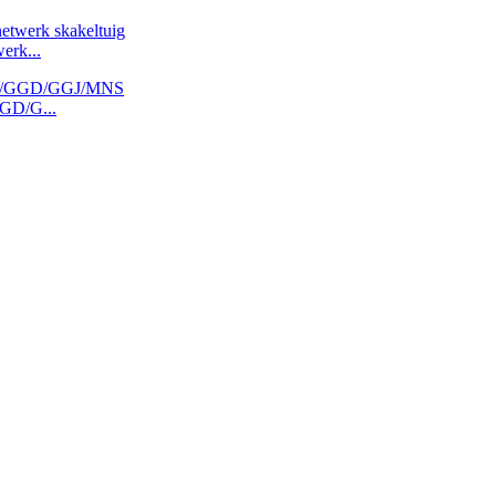
erk...
GGD/G...