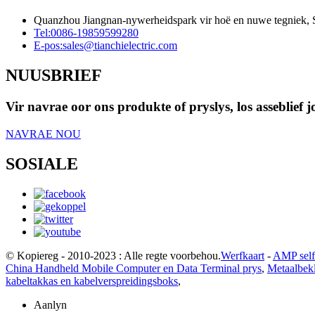
Quanzhou Jiangnan-nywerheidspark vir hoë en nuwe tegniek, 
Tel:
0086-19859599280
E-pos:
sales@tianchielectric.com
NUUSBRIEF
Vir navrae oor ons produkte of pryslys, los asseblief
NAVRAE NOU
SOSIALE
© Kopiereg - 2010-2023 : Alle regte voorbehou.
Werfkaart
-
AMP sel
China Handheld Mobile Computer en Data Terminal prys
,
Metaalbekl
kabeltakkas en kabelverspreidingsboks
,
Aanlyn