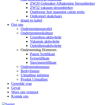
ZW20 Gebruiker Afbakening Stroombreker
ZW32 vakuum stroombreker
Outdoorac hoë spanning cutots reeks
Ontkoppel skakelaars
draad en kabel
Oor ons
Ondernemingsprofiel
Ondernemingskultuur
Groepbou-aktiwiteite
Vakansie aktiwiteite
Opleidingsaktiwiteite
Onderneming Honneurs
Patent Sertifikate
Eersertifikate
Stawingsertifikate
Ondernemingsnuus
Bedryfsnuus
Uitstalling inligting
Produk Uitstalling
Gereelde vrae
Geval
Wees ons vennoot
Kontak ons