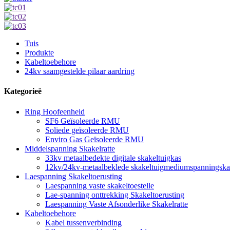
Tuis
Produkte
Kabeltoebehore
24kv saamgestelde pilaar aardring
Kategorieë
Ring Hoofeenheid
SF6 Geïsoleerde RMU
Soliede geïsoleerde RMU
Enviro Gas Geïsoleerde RMU
Middelspanning Skakelratte
33kv metaalbedekte digitale skakeltuigkas
12kv/24kv-metaalbeklede skakeltuigmediumspanningska
Laespanning Skakeltoerusting
Laespanning vaste skakeltoestelle
Lae-spanning onttrekking Skakeltoerusting
Laespanning Vaste Afsonderlike Skakelratte
Kabeltoebehore
Kabel tussenverbinding