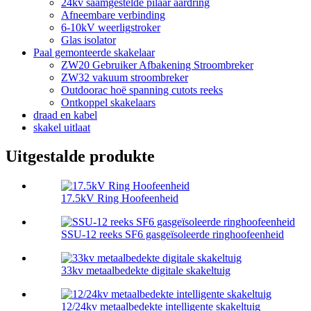
24kv saamgestelde pilaar aardring
Afneembare verbinding
6-10kV weerligstroker
Glas isolator
Paal gemonteerde skakelaar
ZW20 Gebruiker Afbakening Stroombreker
ZW32 vakuum stroombreker
Outdoorac hoë spanning cutots reeks
Ontkoppel skakelaars
draad en kabel
skakel uitlaat
Uitgestalde produkte
17.5kV Ring Hoofeenheid
SSU-12 reeks SF6 gasgeïsoleerde ringhoofeenheid
33kv metaalbedekte digitale skakeltuig
12/24kv metaalbedekte intelligente skakeltuig