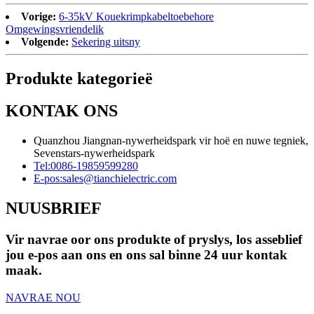
Vorige:
6-35kV Kouekrimpkabeltoebehore
Omgewingsvriendelik
Volgende:
Sekering uitsny
Produkte kategorieë
KONTAK ONS
Quanzhou Jiangnan-nywerheidspark vir hoë en nuwe tegniek,
Sevenstars-nywerheidspark
Tel:
0086-19859599280
E-pos:
sales@tianchielectric.com
NUUSBRIEF
Vir navrae oor ons produkte of pryslys, los asseblief
jou e-pos aan ons en ons sal binne 24 uur kontak
maak.
NAVRAE NOU