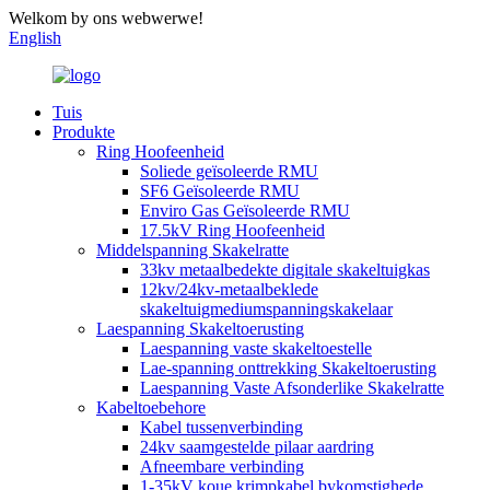
Welkom by ons webwerwe!
English
Tuis
Produkte
Ring Hoofeenheid
Soliede geïsoleerde RMU
SF6 Geïsoleerde RMU
Enviro Gas Geïsoleerde RMU
17.5kV Ring Hoofeenheid
Middelspanning Skakelratte
33kv metaalbedekte digitale skakeltuigkas
12kv/24kv-metaalbeklede
skakeltuigmediumspanningskakelaar
Laespanning Skakeltoerusting
Laespanning vaste skakeltoestelle
Lae-spanning onttrekking Skakeltoerusting
Laespanning Vaste Afsonderlike Skakelratte
Kabeltoebehore
Kabel tussenverbinding
24kv saamgestelde pilaar aardring
Afneembare verbinding
1-35kV koue krimpkabel bykomstighede