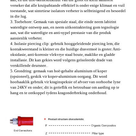
verseker dat alle kruipafstande effektief is onder enige klimaat en vuil
toestande, wat sintetiese isolators verbeter is selfreinigend en besoedel
in die lug.
3. Toebehore: Gemaak van spesiale staal, die einde neem labirint
waterdigte ontwerp aan, en neem uitkontraktering gom tegnologie
aan, wat die waterdigte en anti-sypel prestasie van die produk
aansienlik verbeter.
4. Isolasie piercing clip: gebruik hooggeleidende piercing lem, die
kontakweerstand is kleiner en die huidige dravermoë is groter. Anti-
oksidasie, anti-korrosie vlekvrye staal boute, maklike en gladde
installasie. Dit kan gekies word volgens geïsoleerde drade van
verskillende deursnee.
5. Grondring: gemaak van hoë-gehalte aluminium of koper
(opsioneel), geskik vir koper-aluminium oorgang. Dit word
hoofsaaklik gebruik vir kraginspeksie of afvoer van oorhoofse lyne
van 24KV en onder; dit is gerieflik en betroubaar om aarding op te
hang en te ontkoppel tydens kragonderbreking onderhoud.