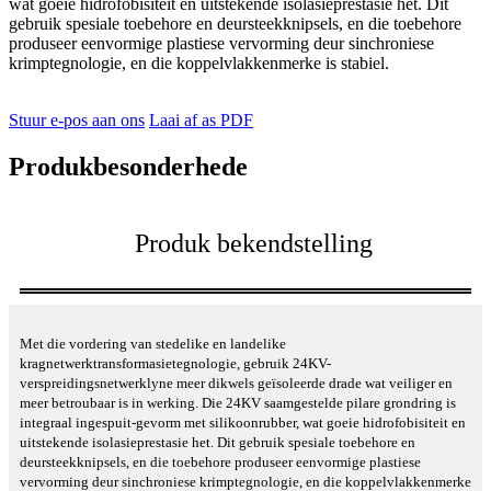
wat goeie hidrofobisiteit en uitstekende isolasieprestasie het. Dit
gebruik spesiale toebehore en deursteekknipsels, en die toebehore
produseer eenvormige plastiese vervorming deur sinchroniese
krimptegnologie, en die koppelvlakkenmerke is stabiel.
Stuur e-pos aan ons
Laai af as PDF
Produkbesonderhede
Produk bekendstelling
Met die vordering van stedelike en landelike
kragnetwerktransformasietegnologie, gebruik 24KV-
verspreidingsnetwerklyne meer dikwels geïsoleerde drade wat veiliger en
meer betroubaar is in werking. Die 24KV saamgestelde pilare grondring is
integraal ingespuit-gevorm met silikoonrubber, wat goeie hidrofobisiteit en
uitstekende isolasieprestasie het. Dit gebruik spesiale toebehore en
deursteekknipsels, en die toebehore produseer eenvormige plastiese
vervorming deur sinchroniese krimptegnologie, en die koppelvlakkenmerke