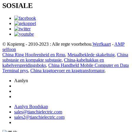
SOSIALE
© Kopiereg - 2010-2023 : Alle regte voorbehou.
Werfkaart
-
AMP
selfoon
China Ring Hoofeenheid en Rmu
,
Metaalbeklede skakeltuig
,
China
substasie en kompakte substasie
,
China-kabeltakkas en
kabelverspreidingsboks
,
China Handheld Mobile Computer en Data
Terminal prys
,
China kragtoevoer en kragtransformator
,
Aanlyn
Aanlyn Boodskap
sales@tianchielectric.com
sales2@tianchielectric.com