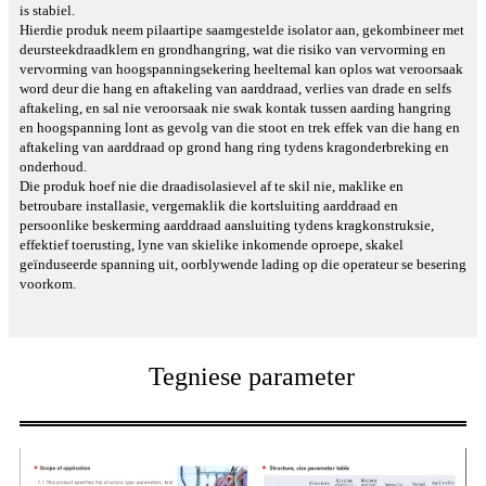
is stabiel.
Hierdie produk neem pilaartipe saamgestelde isolator aan, gekombineer met
deursteekdraadklem en grondhangring, wat die risiko van vervorming en
vervorming van hoogspanningsekering heeltemal kan oplos wat veroorsaak
word deur die hang en aftakeling van aarddraad, verlies van drade en selfs
aftakeling, en sal nie veroorsaak nie swak kontak tussen aarding hangring
en hoogspanning lont as gevolg van die stoot en trek effek van die hang en
aftakeling van aarddraad op grond hang ring tydens kragonderbreking en
onderhoud.
Die produk hoef nie die draadisolasievel af te skil nie, maklike en
betroubare installasie, vergemaklik die kortsluiting aarddraad en
persoonlike beskerming aarddraad aansluiting tydens kragkonstruksie,
effektief toerusting, lyne van skielike inkomende oproepe, skakel
geïnduseerde spanning uit, oorblywende lading op die operateur se besering
voorkom.
Tegniese parameter