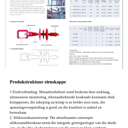
Produkstruktuur eienskappe
1.Eindverbinding: Metaaltoebehore word beskerm deur sinklaag,
ultrasoniese monitering, rekenaarbeheerde koaksiale konstante druk
krimpproses, die inkeping na krimp is so helder soos nuut, die
spanningsverspreiding is goed, en die kwaliteit is stabiel en
betroubaar.
2. Silikoonskuurontwerp: Die aërodinamies ontwerpte
silikoonrubberskuur neem die integrale giettegnologie van die skede
aan, en die drie-skedestruktuur van die groot en klein sambrele