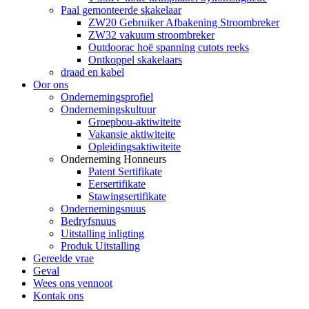
Paal gemonteerde skakelaar
ZW20 Gebruiker Afbakening Stroombreker
ZW32 vakuum stroombreker
Outdoorac hoë spanning cutots reeks
Ontkoppel skakelaars
draad en kabel
Oor ons
Ondernemingsprofiel
Ondernemingskultuur
Groepbou-aktiwiteite
Vakansie aktiwiteite
Opleidingsaktiwiteite
Onderneming Honneurs
Patent Sertifikate
Eersertifikate
Stawingsertifikate
Ondernemingsnuus
Bedryfsnuus
Uitstalling inligting
Produk Uitstalling
Gereelde vrae
Geval
Wees ons vennoot
Kontak ons