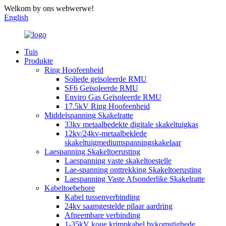
Welkom by ons webwerwe!
English
Tuis
Produkte
Ring Hoofeenheid
Soliede geïsoleerde RMU
SF6 Geïsoleerde RMU
Enviro Gas Geïsoleerde RMU
17.5kV Ring Hoofeenheid
Middelspanning Skakelratte
33kv metaalbedekte digitale skakeltuigkas
12kv/24kv-metaalbeklede
skakeltuigmediumspanningskakelaar
Laespanning Skakeltoerusting
Laespanning vaste skakeltoestelle
Lae-spanning onttrekking Skakeltoerusting
Laespanning Vaste Afsonderlike Skakelratte
Kabeltoebehore
Kabel tussenverbinding
24kv saamgestelde pilaar aardring
Afneembare verbinding
1-35kV koue krimpkabel bykomstighede