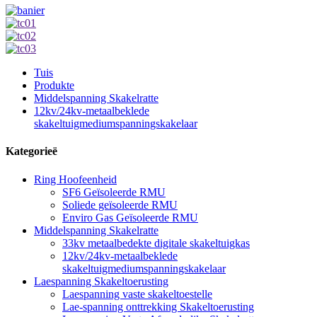
Tuis
Produkte
Middelspanning Skakelratte
12kv/24kv-metaalbeklede
skakeltuigmediumspanningskakelaar
Kategorieë
Ring Hoofeenheid
SF6 Geïsoleerde RMU
Soliede geïsoleerde RMU
Enviro Gas Geïsoleerde RMU
Middelspanning Skakelratte
33kv metaalbedekte digitale skakeltuigkas
12kv/24kv-metaalbeklede
skakeltuigmediumspanningskakelaar
Laespanning Skakeltoerusting
Laespanning vaste skakeltoestelle
Lae-spanning onttrekking Skakeltoerusting