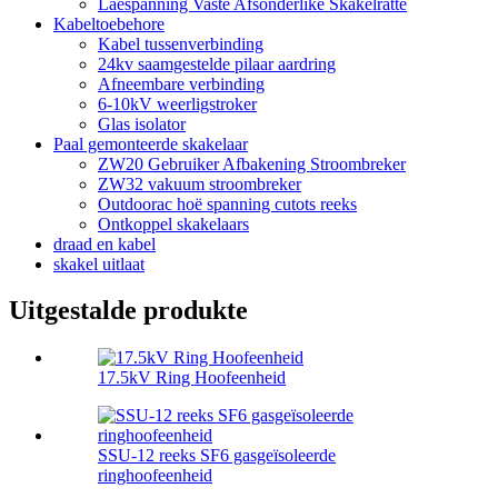
Laespanning Vaste Afsonderlike Skakelratte
Kabeltoebehore
Kabel tussenverbinding
24kv saamgestelde pilaar aardring
Afneembare verbinding
6-10kV weerligstroker
Glas isolator
Paal gemonteerde skakelaar
ZW20 Gebruiker Afbakening Stroombreker
ZW32 vakuum stroombreker
Outdoorac hoë spanning cutots reeks
Ontkoppel skakelaars
draad en kabel
skakel uitlaat
Uitgestalde produkte
17.5kV Ring Hoofeenheid
SSU-12 reeks SF6 gasgeïsoleerde
ringhoofeenheid