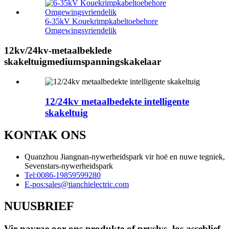
6-35kV Kouekrimpkabeltoebehore
Omgewingsvriendelik
12kv/24kv-metaalbeklede
skakeltuigmediumspanningskakelaar
12/24kv metaalbedekte intelligente
skakeltuig
KONTAK ONS
Quanzhou Jiangnan-nywerheidspark vir hoë en nuwe tegniek,
Sevenstars-nywerheidspark
Tel:
0086-19859599280
E-pos:
sales@tianchielectric.com
NUUSBRIEF
Vir navrae oor ons produkte of pryslys, los asseblief