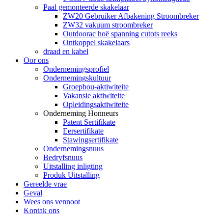
Paal gemonteerde skakelaar
ZW20 Gebruiker Afbakening Stroombreker
ZW32 vakuum stroombreker
Outdoorac hoë spanning cutots reeks
Ontkoppel skakelaars
draad en kabel
Oor ons
Ondernemingsprofiel
Ondernemingskultuur
Groepbou-aktiwiteite
Vakansie aktiwiteite
Opleidingsaktiwiteite
Onderneming Honneurs
Patent Sertifikate
Eersertifikate
Stawingsertifikate
Ondernemingsnuus
Bedryfsnuus
Uitstalling inligting
Produk Uitstalling
Gereelde vrae
Geval
Wees ons vennoot
Kontak ons