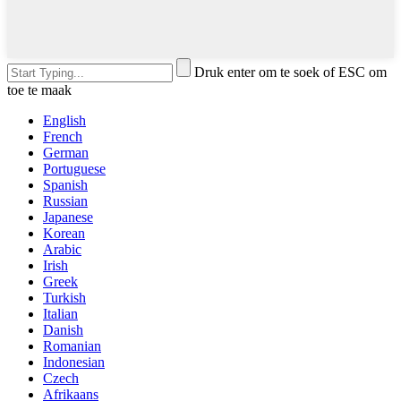
Druk enter om te soek of ESC om
toe te maak
English
French
German
Portuguese
Spanish
Russian
Japanese
Korean
Arabic
Irish
Greek
Turkish
Italian
Danish
Romanian
Indonesian
Czech
Afrikaans