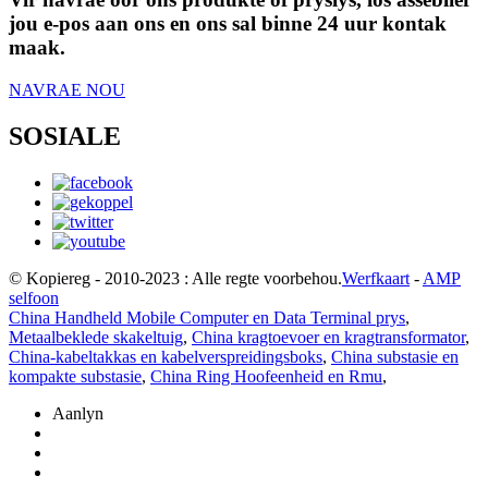
jou e-pos aan ons en ons sal binne 24 uur kontak
maak.
NAVRAE NOU
SOSIALE
© Kopiereg - 2010-2023 : Alle regte voorbehou.
Werfkaart
-
AMP
selfoon
China Handheld Mobile Computer en Data Terminal prys
,
Metaalbeklede skakeltuig
,
China kragtoevoer en kragtransformator
,
China-kabeltakkas en kabelverspreidingsboks
,
China substasie en
kompakte substasie
,
China Ring Hoofeenheid en Rmu
,
Aanlyn