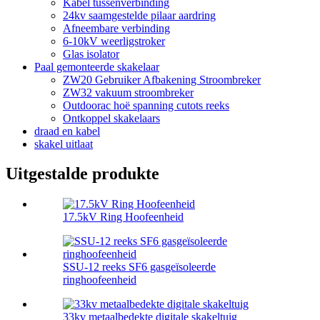
Kabel tussenverbinding
24kv saamgestelde pilaar aardring
Afneembare verbinding
6-10kV weerligstroker
Glas isolator
Paal gemonteerde skakelaar
ZW20 Gebruiker Afbakening Stroombreker
ZW32 vakuum stroombreker
Outdoorac hoë spanning cutots reeks
Ontkoppel skakelaars
draad en kabel
skakel uitlaat
Uitgestalde produkte
17.5kV Ring Hoofeenheid
SSU-12 reeks SF6 gasgeïsoleerde
ringhoofeenheid
33kv metaalbedekte digitale skakeltuig