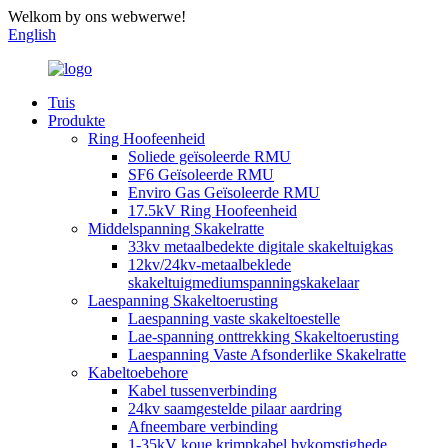
Welkom by ons webwerwe!
English
Tuis
Produkte
Ring Hoofeenheid
Soliede geïsoleerde RMU
SF6 Geïsoleerde RMU
Enviro Gas Geïsoleerde RMU
17.5kV Ring Hoofeenheid
Middelspanning Skakelratte
33kv metaalbedekte digitale skakeltuigkas
12kv/24kv-metaalbeklede
skakeltuigmediumspanningskakelaar
Laespanning Skakeltoerusting
Laespanning vaste skakeltoestelle
Lae-spanning onttrekking Skakeltoerusting
Laespanning Vaste Afsonderlike Skakelratte
Kabeltoebehore
Kabel tussenverbinding
24kv saamgestelde pilaar aardring
Afneembare verbinding
1-35kV koue krimpkabel bykomstighede