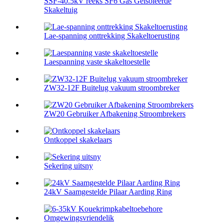
SSF-40.5kV reeks SF6 Gas Geïsoleerde
Skakeltuig
Lae-spanning onttrekking Skakeltoerusting
Laespanning vaste skakeltoestelle
ZW32-12F Buitelug vakuum stroombreker
ZW20 Gebruiker Afbakening Stroombrekers
Ontkoppel skakelaars
Sekering uitsny
24kV Saamgestelde Pilaar Aarding Ring