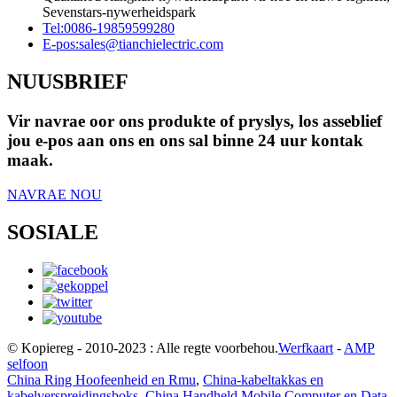
Sevenstars-nywerheidspark
Tel:
0086-19859599280
E-pos:
sales@tianchielectric.com
NUUSBRIEF
Vir navrae oor ons produkte of pryslys, los asseblief
jou e-pos aan ons en ons sal binne 24 uur kontak
maak.
NAVRAE NOU
SOSIALE
© Kopiereg - 2010-2023 : Alle regte voorbehou.
Werfkaart
-
AMP
selfoon
China Ring Hoofeenheid en Rmu
,
China-kabeltakkas en
kabelverspreidingsboks
,
China Handheld Mobile Computer en Data