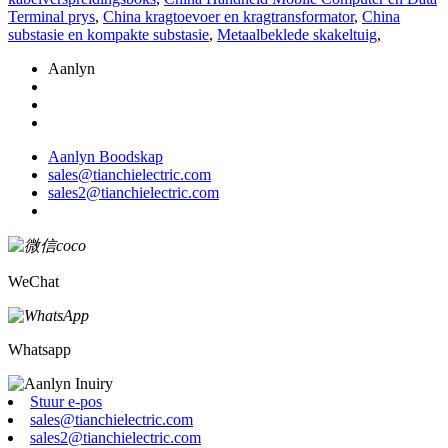
Terminal prys
,
China kragtoevoer en kragtransformator
,
China
substasie en kompakte substasie
,
Metaalbeklede skakeltuig
,
Aanlyn
Aanlyn Boodskap
sales@tianchielectric.com
sales2@tianchielectric.com
WeChat
Whatsapp
Stuur e-pos
sales@tianchielectric.com
sales2@tianchielectric.com