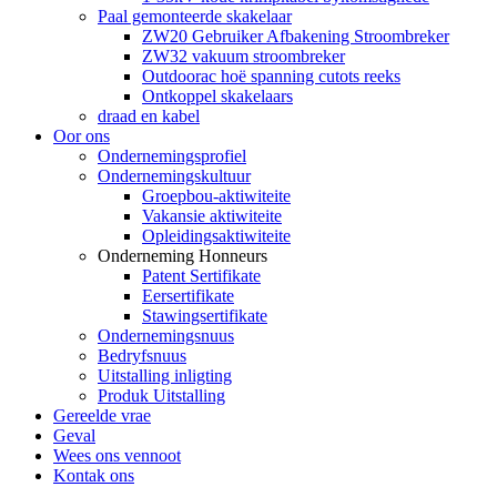
Paal gemonteerde skakelaar
ZW20 Gebruiker Afbakening Stroombreker
ZW32 vakuum stroombreker
Outdoorac hoë spanning cutots reeks
Ontkoppel skakelaars
draad en kabel
Oor ons
Ondernemingsprofiel
Ondernemingskultuur
Groepbou-aktiwiteite
Vakansie aktiwiteite
Opleidingsaktiwiteite
Onderneming Honneurs
Patent Sertifikate
Eersertifikate
Stawingsertifikate
Ondernemingsnuus
Bedryfsnuus
Uitstalling inligting
Produk Uitstalling
Gereelde vrae
Geval
Wees ons vennoot
Kontak ons