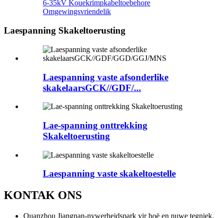
6-35kV Kouekrimpkabeltoebehore
Omgewingsvriendelik
Laespanning Skakeltoerusting
Laespanning vaste afsonderlike
skakelaarsGCK//GDF/...
Lae-spanning onttrekking
Skakeltoerusting
Laespanning vaste skakeltoestelle
KONTAK ONS
Quanzhou Jiangnan-nywerheidspark vir hoë en nuwe tegniek,