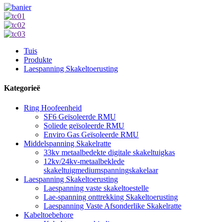
Tuis
Produkte
Laespanning Skakeltoerusting
Kategorieë
Ring Hoofeenheid
SF6 Geïsoleerde RMU
Soliede geïsoleerde RMU
Enviro Gas Geïsoleerde RMU
Middelspanning Skakelratte
33kv metaalbedekte digitale skakeltuigkas
12kv/24kv-metaalbeklede
skakeltuigmediumspanningskakelaar
Laespanning Skakeltoerusting
Laespanning vaste skakeltoestelle
Lae-spanning onttrekking Skakeltoerusting
Laespanning Vaste Afsonderlike Skakelratte
Kabeltoebehore