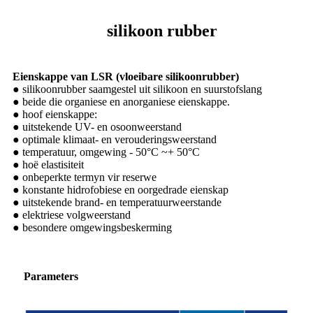
silikoon rubber
Eienskappe van LSR (vloeibare silikoonrubber)
● silikoonrubber saamgestel uit silikoon en suurstofslang
● beide die organiese en anorganiese eienskappe.
● hoof eienskappe:
● uitstekende UV- en osoonweerstand
● optimale klimaat- en verouderingsweerstand
● temperatuur, omgewing - 50°C ~+ 50°C
● hoë elastisiteit
● onbeperkte termyn vir reserwe
● konstante hidrofobiese en oorgedrade eienskap
● uitstekende brand- en temperatuurweerstande
● elektriese volgweerstand
● besondere omgewingsbeskerming
Parameters