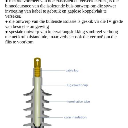
● met die voordeel van hoë elastisiteit en verseëlde effek, is die
binnedeursnee van die isolerende buis ontwerp om die stywer
invoeging van kabel te gebruik en gaplose koppelvlak te
verseker.
● die ontwerp van die buitenste isolasie is geskik vir die IV grade
van besmette omgewing
● spesiale ontwerp van intervalrangskikking sambreel verhoog
nie net kruipafstand nie, maar verbeter ook die vermoë om die
flits te voorkom