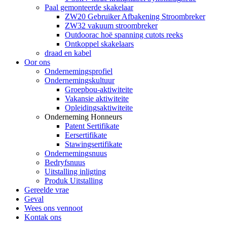
Paal gemonteerde skakelaar
ZW20 Gebruiker Afbakening Stroombreker
ZW32 vakuum stroombreker
Outdoorac hoë spanning cutots reeks
Ontkoppel skakelaars
draad en kabel
Oor ons
Ondernemingsprofiel
Ondernemingskultuur
Groepbou-aktiwiteite
Vakansie aktiwiteite
Opleidingsaktiwiteite
Onderneming Honneurs
Patent Sertifikate
Eersertifikate
Stawingsertifikate
Ondernemingsnuus
Bedryfsnuus
Uitstalling inligting
Produk Uitstalling
Gereelde vrae
Geval
Wees ons vennoot
Kontak ons