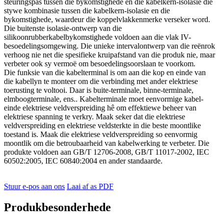
steuringspas tussen die bykomstighede en die kabelkern-isolasie die
stywe kombinasie tussen die kabelkern-isolasie en die
bykomstighede, waardeur die koppelvlakkenmerke verseker word.
Die buitenste isolasie-ontwerp van die
silikoonrubberkabelbykomstighede voldoen aan die vlak IV-
besoedelingsomgewing. Die unieke intervalontwerp van die reënrok
verhoog nie net die spesifieke kruipafstand van die produk nie, maar
verbeter ook sy vermoë om besoedelingsoorslaan te voorkom.
Die funksie van die kabelterminal is om aan die kop en einde van
die kabellyn te monteer om die verbinding met ander elektriese
toerusting te voltooi. Daar is buite-terminale, binne-terminale,
elmboogterminale, ens.. Kabelterminale moet eenvormige kabel-
einde elektriese veldverspreiding hê om effektiewe beheer van
elektriese spanning te verkry. Maak seker dat die elektriese
veldverspreiding en elektriese veldsterkte in die beste moontlike
toestand is. Maak die elektriese veldverspreiding so eenvormig
moontlik om die betroubaarheid van kabelwerking te verbeter. Die
produkte voldoen aan GB/T 12706-2008, GB/T 11017-2002, IEC
60502:2005, IEC 60840:2004 en ander standaarde.
Stuur e-pos aan ons
Laai af as PDF
Produkbesonderhede