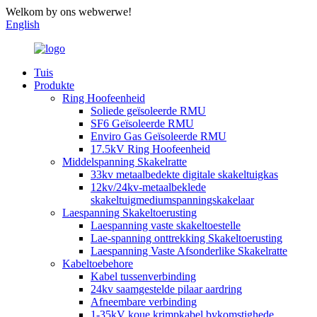
Welkom by ons webwerwe!
English
Tuis
Produkte
Ring Hoofeenheid
Soliede geïsoleerde RMU
SF6 Geïsoleerde RMU
Enviro Gas Geïsoleerde RMU
17.5kV Ring Hoofeenheid
Middelspanning Skakelratte
33kv metaalbedekte digitale skakeltuigkas
12kv/24kv-metaalbeklede
skakeltuigmediumspanningskakelaar
Laespanning Skakeltoerusting
Laespanning vaste skakeltoestelle
Lae-spanning onttrekking Skakeltoerusting
Laespanning Vaste Afsonderlike Skakelratte
Kabeltoebehore
Kabel tussenverbinding
24kv saamgestelde pilaar aardring
Afneembare verbinding
1-35kV koue krimpkabel bykomstighede